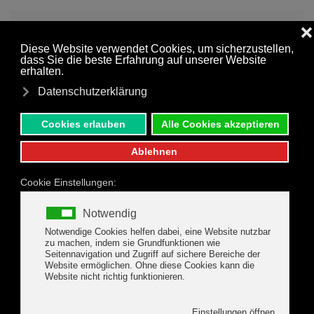
MENÜ
Zum Hauptinhalt springen
Kontaktformular
Gasthof Stollhofer
Anreise
*