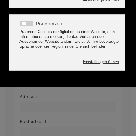
Abreise
*
Name
*
Vorname
Adresse
Postleitzahl