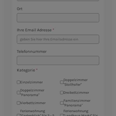
Ort
Ihre Email Adresse
*
Telefonnummer
Kategorie
*
Doppelzimmer
Einzelzimmer
"Stollhofer"
Doppelzimmer
Dreibettzimmer
"Panorama"
Familienzimmer
Vierbettzimmer
"Panorama"
Ferienwohnung
Ferienwohnung
"Gartenblick" für 2 - 5
"Landhaus Markt" für